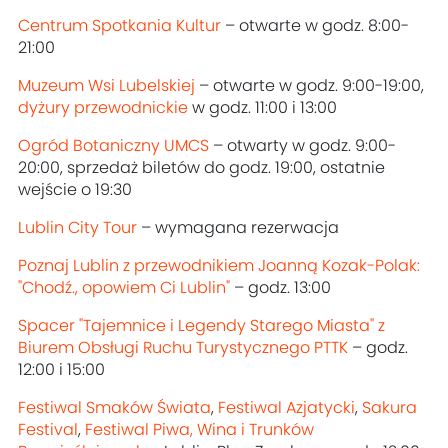
Centrum Spotkania Kultur
– otwarte w godz. 8:00-
21:00
Muzeum Wsi Lubelskiej
– otwarte w godz. 9:00-19:00,
dyżury przewodnickie
w godz. 11:00 i 13:00
Ogród Botaniczny UMCS
– otwarty w godz. 9:00-
20:00, sprzedaż biletów do godz. 19:00, ostatnie
wejście o 19:30
Lublin City Tour
– wymagana rezerwacja
Poznaj Lublin z przewodnikiem Joanną Kozak-Polak:
"Chodź., opowiem Ci Lublin"
– godz. 13:00
Spacer "Tajemnice i Legendy Starego Miasta" z
Biurem Obsługi Ruchu Turystycznego PTTK
– godz.
12:00 i 15:00
Festiwal Smaków Świata
,
Festiwal Azjatycki
,
Sakura
Festival
,
Festiwal Piwa, Wina i Trunków