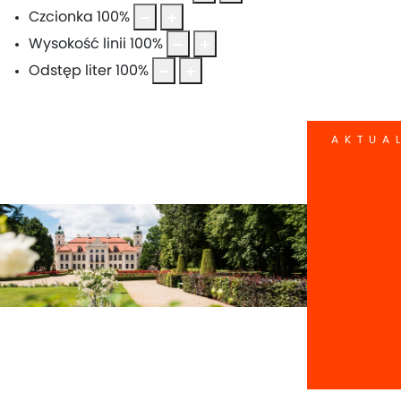
Czcionka
100
%
Wysokość linii
100
%
Odstęp liter
100
%
AKTUA