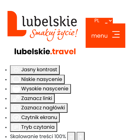
Ułatwienia dostępu
Odwróć kolory
Monochromatyczny
Ciemny kontrast
Jasny kontrast
Niskie nasycenie
Wysokie nasycenie
Zaznacz linki
Zaznacz nagłówki
Czytnik ekranu
Tryb czytania
Skalowanie treści
100
%