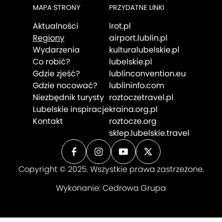
MAPA STRONY
PRZYDATNE LINKI
Aktualności
lrot.pl
Regiony
airport.lublin.pl
Wydarzenia
kulturalubelskie.pl
Co robić?
lubelskie.pl
Gdzie zjeść?
lublinconvention.eu
Gdzie nocować?
lublininfo.com
Niezbędnik turysty
roztoczetravel.pl
Lubelskie inspiracje
kraina.org.pl
Kontakt
roztocze.org
sklep.lubelskie.travel
Copyright © 2025. Wszystkie prawa zastrzeżone.
Wykonanie:
Cedrowa Grupa