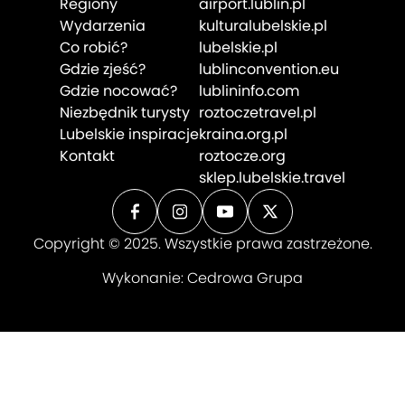
Regiony
airport.lublin.pl
Wydarzenia
kulturalubelskie.pl
Co robić?
lubelskie.pl
Gdzie zjeść?
lublinconvention.eu
Gdzie nocować?
lublininfo.com
Niezbędnik turysty
roztoczetravel.pl
Lubelskie inspiracje
kraina.org.pl
Kontakt
roztocze.org
sklep.lubelskie.travel
Copyright © 2025. Wszystkie prawa zastrzeżone.
Wykonanie:
Cedrowa Grupa