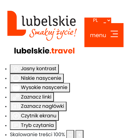
Ułatwienia dostępu
Odwróć kolory
Monochromatyczny
Ciemny kontrast
Jasny kontrast
Niskie nasycenie
Wysokie nasycenie
Zaznacz linki
Zaznacz nagłówki
Czytnik ekranu
Tryb czytania
Skalowanie treści
100
%