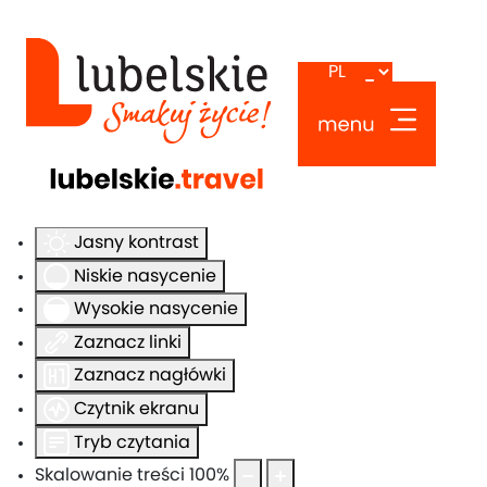
Ułatwienia dostępu
Odwróć kolory
Monochromatyczny
Ciemny kontrast
Jasny kontrast
Niskie nasycenie
Wysokie nasycenie
Zaznacz linki
Zaznacz nagłówki
Czytnik ekranu
Tryb czytania
Skalowanie treści
100
%