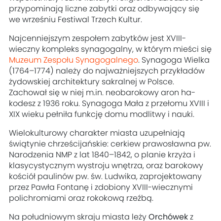
przypominają liczne zabytki oraz odbywający się
we wrześniu Festiwal Trzech Kultur.
Najcenniejszym zespołem zabytków jest XVIII-
wieczny kompleks synagogalny, w którym mieści się
Muzeum Zespołu Synagogalnego
. Synagoga Wielka
(1764–1774) należy do najważniejszych przykładów
żydowskiej architektury sakralnej w Polsce.
Zachował się w niej m.in. neobarokowy aron ha-
kodesz z 1936 roku. Synagoga Mała z przełomu XVIII i
XIX wieku pełniła funkcję domu modlitwy i nauki.
Wielokulturowy charakter miasta uzupełniają
świątynie chrześcijańskie: cerkiew prawosławna pw.
Narodzenia NMP z lat 1840–1842, o planie krzyża i
klasycystycznym wystroju wnętrza, oraz barokowy
kościół paulinów pw. św. Ludwika, zaprojektowany
przez Pawła Fontanę i zdobiony XVIII-wiecznymi
polichromiami oraz rokokową rzeźbą.
Na południowym skraju miasta leży
Orchówek
z