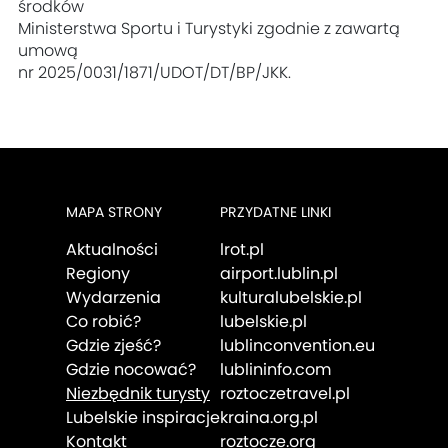
środków
Ministerstwa Sportu i Turystyki zgodnie z zawartą
umową
nr 2025/0031/1871/UDOT/DT/BP/JKK.
MAPA STRONY
PRZYDATNE LINKI
Aktualności
lrot.pl
Regiony
airport.lublin.pl
Wydarzenia
kulturalubelskie.pl
Co robić?
lubelskie.pl
Gdzie zjeść?
lublinconvention.eu
Gdzie nocować?
lublininfo.com
Niezbędnik turysty
roztoczetravel.pl
Lubelskie inspiracje
kraina.org.pl
Kontakt
roztocze.org