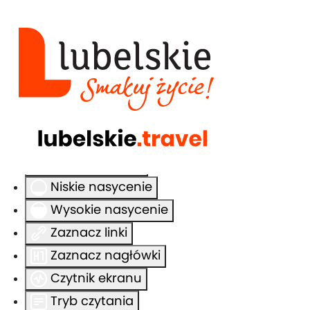
Ułatwienia dostępu
Odwróć kolory
Monochromatyczny
Ciemny kontrast
Jasny kontrast
Niskie nasycenie
Wysokie nasycenie
Zaznacz linki
Zaznacz nagłówki
Czytnik ekranu
Tryb czytania