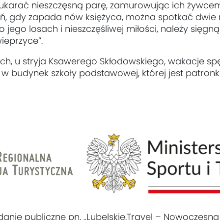
ukarać nieszczęsną parę, zamurowując ich żywcem
zień, gdy zapada nów księżyca, można spotkać dwi
o jego losach i nieszczęśliwej miłości, należy sięg
ieprzyce”.
ach, u stryja Ksawerego Skłodowskiego, wakacje s
 budynek szkoły podstawowej, której jest patronk
danie publiczne pn. „Lubelskie.Travel – Nowoczesna