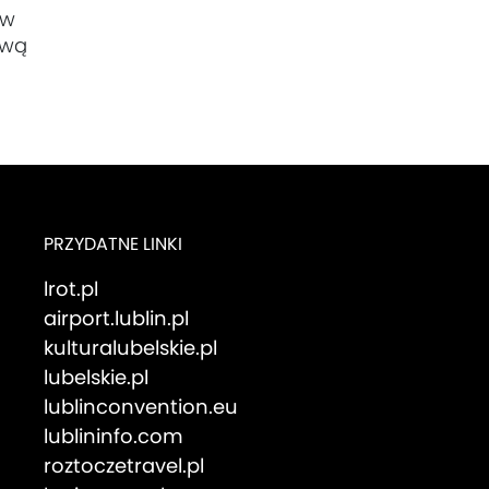
ów
ową
PRZYDATNE LINKI
lrot.pl
airport.lublin.pl
kulturalubelskie.pl
lubelskie.pl
lublinconvention.eu
lublininfo.com
roztoczetravel.pl