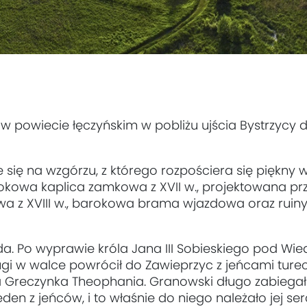
a w powiecie łęczyńskim w pobliżu ujścia Bystrzycy 
ię na wzgórzu, z którego rozpościera się piękny w
okowa kaplica zamkowa z XVII w., projektowana p
owa z XVIII w., barokowa brama wjazdowa oraz ruiny 
. Po wyprawie króla Jana III Sobieskiego pod Wiede
i w walce powrócił do Zawieprzyc z jeńcami tureck
a Greczynka Theophania. Granowski długo zabiegał 
den z jeńców, i to właśnie do niego należało jej ser