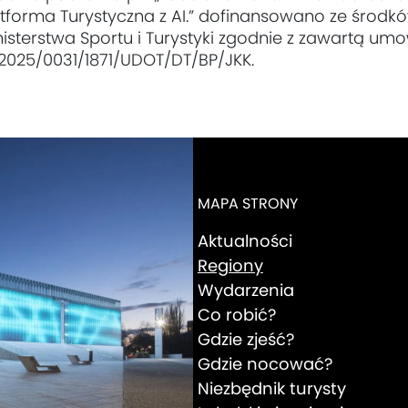
atforma Turystyczna z AI.” dofinansowano ze środk
nisterstwa Sportu i Turystyki zgodnie z zawartą um
 2025/0031/1871/UDOT/DT/BP/JKK.
MAPA STRONY
Aktualności
Regiony
Wydarzenia
Co robić?
Gdzie zjeść?
Gdzie nocować?
Niezbędnik turysty