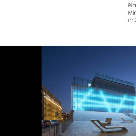
Pl
Mi
nr