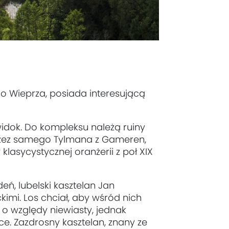
do Wieprza, posiada interesującą
idok. Do kompleksu należą ruiny
rzez samego Tylmana z Gameren,
klasycystycznej oranżerii z poł XIX
ń, lubelski kasztelan Jan
imi. Los chciał, aby wśród nich
o względy niewiasty, jednak
ce. Zazdrosny kasztelan, znany ze