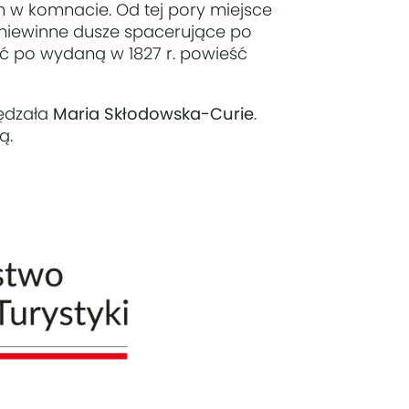
 w komnacie. Od tej pory miejsce
e niewinne dusze spacerujące po
nąć po wydaną w 1827 r. powieść
pędzała
Maria Skłodowska-Curie
.
ą.