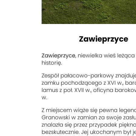
Zawieprzyce
Zawieprzyce
, niewielka wieś leżąc
historię.
Zespół pałacowo-parkowy znajduje s
zamku pochodzącego z XVI w., bar
lamus z poł. XVII w., oficyna barok
w.
Z miejscem wiąże się pewna legenda
Granowski w zamian za swoje zasług
znalazła się przez przypadek piękn
bezskutecznie. Jej ukochanym był je