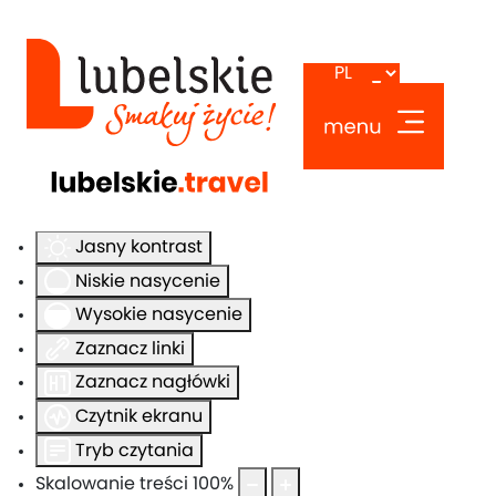
Ułatwienia dostępu
Odwróć kolory
Monochromatyczny
Ciemny kontrast
Jasny kontrast
Niskie nasycenie
Wysokie nasycenie
Zaznacz linki
Zaznacz nagłówki
Czytnik ekranu
Tryb czytania
Skalowanie treści
100
%