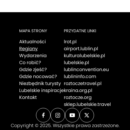
MAPA STRONY
PRZYDATNE LINKI
Aktualności
lrot.pl
Regiony
airport.lublin.pl
Wydarzenia
kulturalubelskie.pl
Co robić?
lubelskie.pl
Gdzie zjeść?
lublinconvention.eu
Gdzie nocować?
lublininfo.com
Niezbędnik turysty
roztoczetravel.pl
Lubelskie inspiracje
kraina.org.pl
Kontakt
roztocze.org
sklep.lubelskie.travel
Copyright © 2025. Wszystkie prawa zastrzeżone.