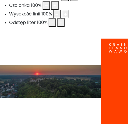
Czcionka
100
%
Wysokość linii
100
%
Odstęp liter
100
%
KRAI
LESS
WĄW