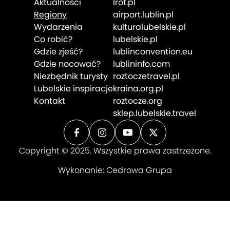
Aktualności
lrot.pl
Regiony
airport.lublin.pl
Wydarzenia
kulturalubelskie.pl
Co robić?
lubelskie.pl
Gdzie zjeść?
lublinconvention.eu
Gdzie nocować?
lublininfo.com
Niezbędnik turysty
roztoczetravel.pl
Lubelskie inspiracje
kraina.org.pl
Kontakt
roztocze.org
sklep.lubelskie.travel
Copyright © 2025. Wszystkie prawa zastrzeżone.
Wykonanie:
Cedrowa Grupa