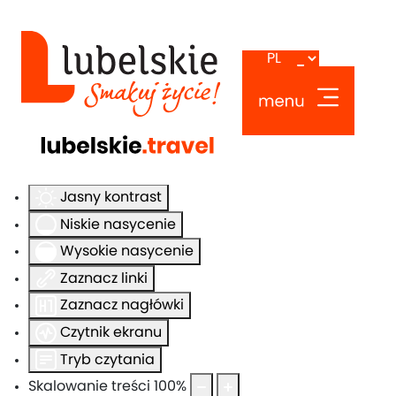
Ułatwienia dostępu
Odwróć kolory
Monochromatyczny
Ciemny kontrast
Jasny kontrast
Niskie nasycenie
Wysokie nasycenie
Zaznacz linki
Zaznacz nagłówki
Czytnik ekranu
Tryb czytania
Skalowanie treści
100
%