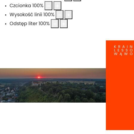
Czcionka
100
%
Wysokość linii
100
%
Odstęp liter
100
%
KRAI
LESS
WĄW