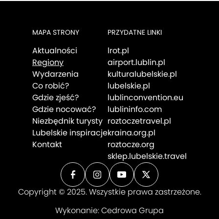
MAPA STRONY
PRZYDATNE LINKI
Aktualności
lrot.pl
Regiony
airport.lublin.pl
Wydarzenia
kulturalubelskie.pl
Co robić?
lubelskie.pl
Gdzie zjeść?
lublinconvention.eu
Gdzie nocować?
lublininfo.com
Niezbędnik turysty
roztoczetravel.pl
Lubelskie inspiracje
kraina.org.pl
Kontakt
roztocze.org
sklep.lubelskie.travel
Copyright © 2025. Wszystkie prawa zastrzeżone.
Wykonanie:
Cedrowa Grupa