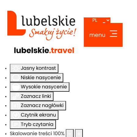
Ułatwienia dostępu
Odwróć kolory
Monochromatyczny
Ciemny kontrast
Jasny kontrast
Niskie nasycenie
Wysokie nasycenie
Zaznacz linki
Zaznacz nagłówki
Czytnik ekranu
Tryb czytania
Skalowanie treści
100
%