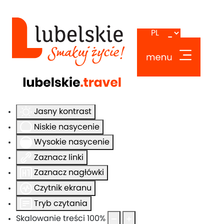
Ułatwienia dostępu
Odwróć kolory
Monochromatyczny
Ciemny kontrast
Jasny kontrast
Niskie nasycenie
Wysokie nasycenie
Zaznacz linki
Zaznacz nagłówki
Czytnik ekranu
Tryb czytania
Skalowanie treści
100
%