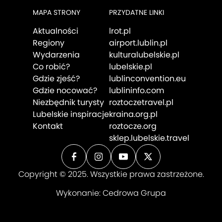
MAPA STRONY
PRZYDATNE LINKI
Aktualności
lrot.pl
Regiony
airport.lublin.pl
Wydarzenia
kulturalubelskie.pl
Co robić?
lubelskie.pl
Gdzie zjeść?
lublinconvention.eu
Gdzie nocować?
lublininfo.com
Niezbędnik turysty
roztoczetravel.pl
Lubelskie inspiracje
kraina.org.pl
Kontakt
roztocze.org
sklep.lubelskie.travel
Copyright © 2025. Wszystkie prawa zastrzeżone.
Wykonanie:
Cedrowa Grupa