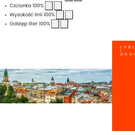
Czcionka
100
%
Wysokość linii
100
%
Odstęp liter
100
%
LUB
I
OKO