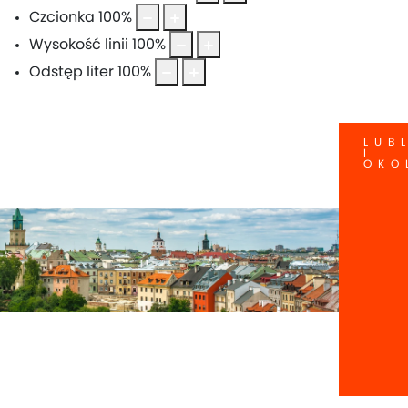
Czcionka
100
%
Wysokość linii
100
%
Odstęp liter
100
%
LUB
I
OKO