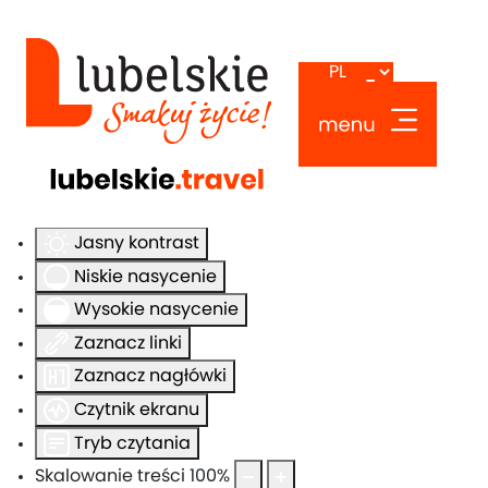
Ułatwienia dostępu
Odwróć kolory
Monochromatyczny
Ciemny kontrast
Jasny kontrast
Niskie nasycenie
Wysokie nasycenie
Zaznacz linki
Zaznacz nagłówki
Czytnik ekranu
Tryb czytania
Skalowanie treści
100
%