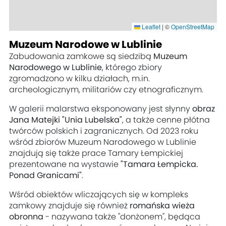
Leaflet
|
©
OpenStreetMap
Muzeum Narodowe w Lublinie
Zabudowania zamkowe są siedzibą
Muzeum
Narodowego w Lublinie
, którego zbiory
zgromadzono w kilku działach, m.in.
archeologicznym, militariów czy etnograficznym.
W galerii malarstwa eksponowany jest słynny
obraz
Jana Matejki "Unia Lubelska"
, a także cenne płótna
twórców polskich i zagranicznych. Od 2023 roku
wśród zbiorów Muzeum Narodowego w Lublinie
znajdują się także prace Tamary Łempickiej
prezentowane na wystawie
"Tamara Łempicka.
Ponad Granicami"
.
Wśród obiektów wliczających się w kompleks
zamkowy znajduje się również
romańska wieża
obronna
-
nazywana także "donżonem", będąca