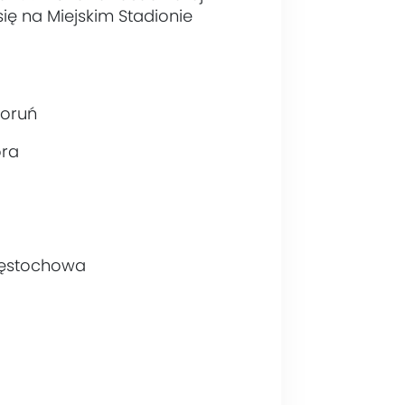
ę na Miejskim Stadionie
Toruń
óra
Częstochowa