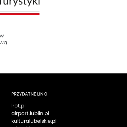
ów
ową
PRZYDATNE LINKI
lrot.pl
airport.lublin.pl
kulturalubelskie.pl