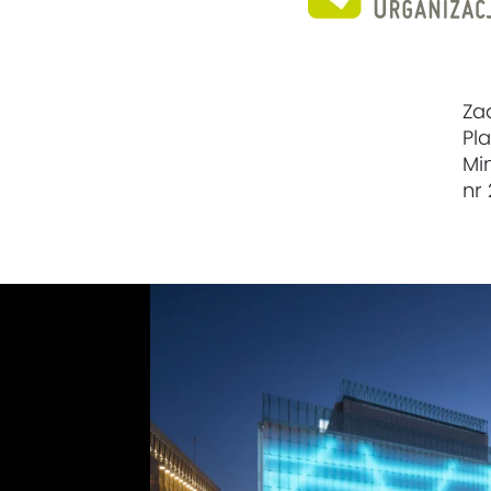
Za
Pl
Mi
nr