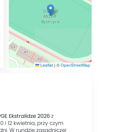
Leaflet
|
©
OpenStreetMap
PGE Ekstralidze 2026
z
i 12 kwietnia, przy czym
ni. W rundzie zasadniczej