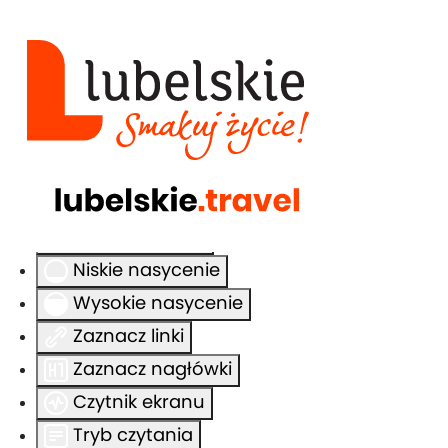
Ułatwienia dostępu
Odwróć kolory
Monochromatyczny
Ciemny kontrast
Jasny kontrast
Niskie nasycenie
Wysokie nasycenie
Zaznacz linki
Zaznacz nagłówki
Czytnik ekranu
Tryb czytania