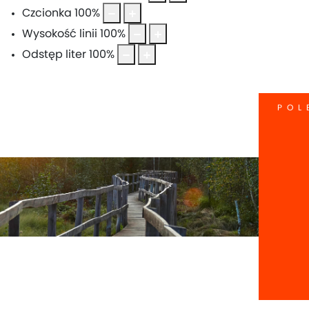
Czcionka
100
%
Wysokość linii
100
%
Odstęp liter
100
%
POL