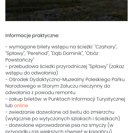
Informacje praktyczne:
- wymagane bilety wstępu na ścieżki: "Czahary",
"Spławy", "Perehod", "Dąb Dominik", "Obóz
Powstańczy"
- przebudowa ścieżki przyrodniczej "Spławy" (zakaz
wstępu do odwołania)
- Ośrodek Dydaktyczno-Muzealny Poleskiego Parku
Narodowego w Starym Załuczu nieczynny do
odwołania z powodu remontu
- zakup biletów: w Punktach Informacji Turystycznej
lub
online
- zwiedzanie dozwolone od świtu do zmierzchu
(wyłącznie po wytyczonych szlakach i ścieżkach)
- dozwolone wprowadzanie psa na smyczy (w
przypadku ras większych również w kagańcu)