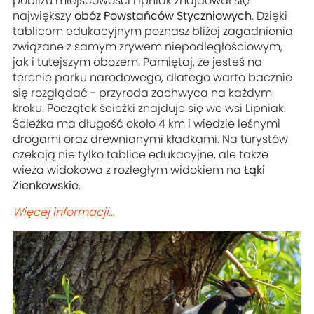
pobliżu miejscowości Lipniak znajdował się
największy
obóz Powstańców Styczniowych
. Dzięki
tablicom edukacyjnym poznasz bliżej zagadnienia
związane z samym zrywem niepodległościowym,
jak i tutejszym obozem. Pamiętaj, że jesteś na
terenie parku narodowego, dlatego warto bacznie
się rozglądać - przyroda zachwyca na każdym
kroku. Początek ścieżki znajduje się we wsi Lipniak.
Ścieżka ma długość około 4 km i wiedzie leśnymi
drogami oraz drewnianymi kładkami. Na turystów
czekają nie tylko tablice edukacyjne, ale także
wieża widokowa z rozległym widokiem na
Łąki
Zienkowskie
.
Więcej informacji…