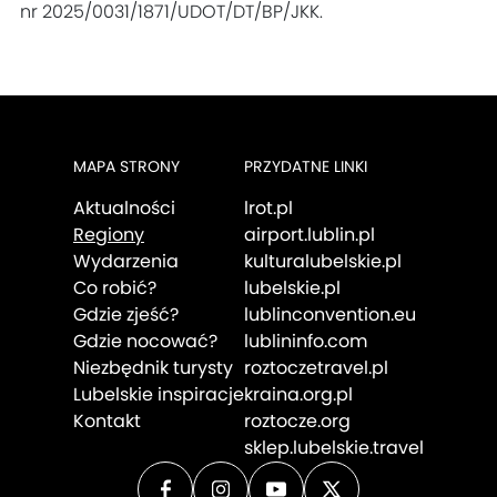
nr 2025/0031/1871/UDOT/DT/BP/JKK.
MAPA STRONY
PRZYDATNE LINKI
Aktualności
lrot.pl
Regiony
airport.lublin.pl
Wydarzenia
kulturalubelskie.pl
Co robić?
lubelskie.pl
Gdzie zjeść?
lublinconvention.eu
Gdzie nocować?
lublininfo.com
Niezbędnik turysty
roztoczetravel.pl
Lubelskie inspiracje
kraina.org.pl
Kontakt
roztocze.org
sklep.lubelskie.travel