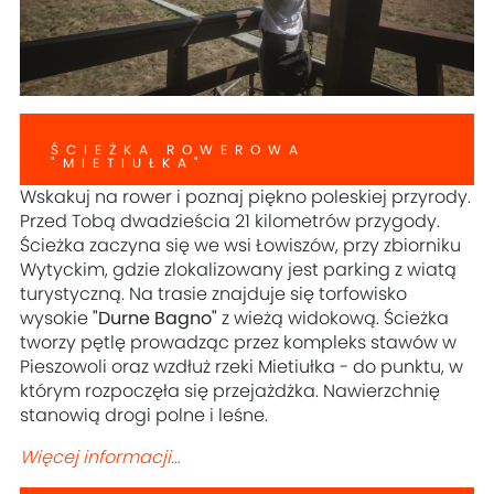
ŚCIEŻKA ROWEROWA
"MIETIUŁKA"
Wskakuj na rower i poznaj piękno poleskiej przyrody.
Przed Tobą dwadzieścia 21 kilometrów przygody.
Ścieżka zaczyna się we wsi Łowiszów, przy zbiorniku
Wytyckim, gdzie zlokalizowany jest parking z wiatą
turystyczną. Na trasie znajduje się torfowisko
wysokie
"Durne Bagno"
z wieżą widokową. Ścieżka
tworzy pętlę prowadząc przez kompleks stawów w
Pieszowoli oraz wzdłuż rzeki Mietiułka - do punktu, w
którym rozpoczęła się przejażdżka. Nawierzchnię
stanowią drogi polne i leśne.
Więcej informacji…