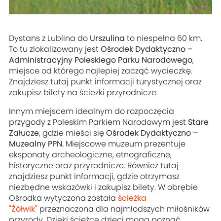
Dystans z Lublina do
Urszulina
to niespełna 60 km.
To tu zlokalizowany jest
Ośrodek Dydaktyczno –
Administracyjny Poleskiego Parku Narodowego
,
miejsce od którego najlepiej zacząć wycieczkę.
Znajdziesz tutaj punkt informacji turystycznej oraz
zakupisz bilety na ścieżki przyrodnicze.
Innym miejscem idealnym do rozpoczęcia
przygody z Poleskim Parkiem Narodowym jest
Stare
Załucze
, gdzie mieści się
Ośrodek Dydaktyczno –
Muzealny PPN.
Miejscowe muzeum prezentuje
eksponaty archeologiczne, etnograficzne,
historyczne oraz przyrodnicze. Również tutaj
znajdziesz punkt informacji, gdzie otrzymasz
niezbędne wskazówki i zakupisz bilety. W obrębie
Ośrodka wytyczona została
ścieżka
"Żółwik"
przeznaczona dla najmłodszych miłośników
przyrody. Dzięki ścieżce dzieci mogą poznać