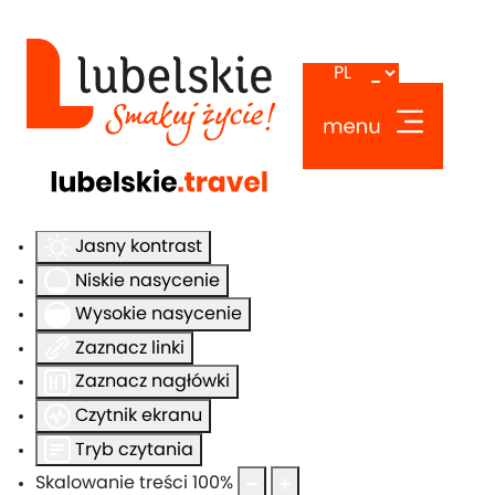
Ułatwienia dostępu
Odwróć kolory
Monochromatyczny
Ciemny kontrast
Jasny kontrast
Niskie nasycenie
Wysokie nasycenie
Zaznacz linki
Zaznacz nagłówki
Czytnik ekranu
Tryb czytania
Skalowanie treści
100
%