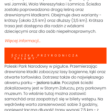
wsi Jamniki, Wola Wereszyńska i Łomnica. Ścieżka
została poprowadzona drogą leśną oraz
drewnianymi kładkami. Obejmuje dwa warianty -
krótszy (około 2,5 km) oraz dłuższy (3,5 km). Krótsza
trasa jest dostępna dla rodzin z wózkami
dziecięcymi oraz dla osób niepełnosprawnych.
Więcej informacji…
ŚCIEŻKA PRZYRODNICZA
"SPŁAWY"
Poleski Park Narodowy w pigułce. Przemierzając
drewniane kładki zobaczysz lasy bagienne, łąki oraz
otwarte torfowiska. Dotrzesz także do największego
akwenu parku –
jeziora Łukie
. Początek ścieżki
zlokalizowany jest w Starym Załuczu, przy parkowym
muzeum. To właśnie tutaj można zostawić
samochód oraz zaopatrzyć się w bilety wstępu. Na
wędrówkę warto zarezerwować sobie 3 godziny,
ponieważ łączna długość trasy wynosi 7,5 km - z