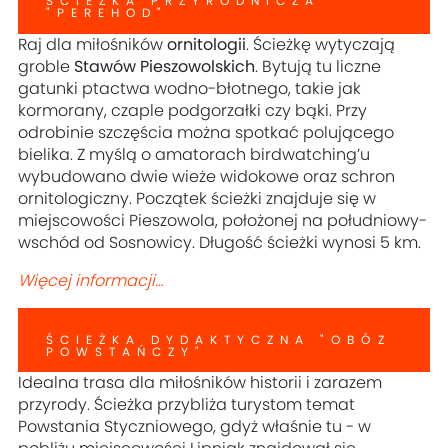
ŚCIEŻKA PRZYRODNICZA
"PEREHOD"
Raj dla miłośników
ornitologii
. Ścieżkę wytyczają
groble
Stawów Pieszowolskich
. Bytują tu liczne
gatunki ptactwa wodno-błotnego, takie jak
kormorany, czaple podgorzałki czy bąki. Przy
odrobinie szczęścia można spotkać polującego
bielika. Z myślą o amatorach birdwatching’u
wybudowano dwie wieże widokowe oraz schron
ornitologiczny. Początek ścieżki znajduje się w
miejscowości Pieszowola, położonej na południowy-
wschód od Sosnowicy. Długość ścieżki wynosi 5 km.
Więcej informacji…
ŚCIEŻKA DYDAKTYCZNA "OBÓZ
POWSTAŃCZY"
Idealna trasa dla miłośników historii i zarazem
przyrody. Ścieżka przybliża turystom temat
Powstania Styczniowego, gdyż właśnie tu - w