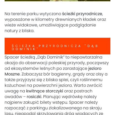
Na terenie parku wytyczono
ścieżki przyrodnicze
,
wyposażone w kilometry drewnianych kładek oraz
wieże widokowe, umożliwiające podglądanie
natury z bliska.
ŚCIEŻKA PRZYRODNICZA "DĄB
DOMINIK"
Spacer ścieżką „Dąb Dominik” to niepowtarzalna
okazja do obserwacji poleskiej przyrody, począwszy
od ekosystemów leśnych po zarastające
jezioro
Moszne
. Zobaczysz bór bagienny, grądy oraz olsy a
także przyjrzysz się z bliska splei, czyli roślinnemu
kożuchowi na powierzchni jeziora. Warto zwrócić
uwagę na
kwitnące storczyki
oraz postrach
owadów –
rosiczki
. Planując wędrówkę należy
najpierw zakupić bilety wstępu. Spacer należy
rozpocząć z parkingu zlokalizowanego na skraju
lasu, nieopodal skrzyżowania dróg wiodących ze