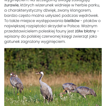
żurawie
, których wizerunek widnieje w herbie parku,
a charakterystyczny dźwięk, zwany klangorem,
bardzo często można usłyszeć podczas wędrówek.
To także miejsce występowania
bielików
- ptaków o
największej rozpiętości skrzydeł w Polsce. Ważnym
przedstawicielem poleskiej fauny jest
żółw błotny
–
wpisany do polskiej czerwonej księgi zwierząt jako
gatunek zagrożony wyginięciem.