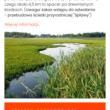
czego około 4,5 km to spacer po drewnianych
kładkach. (
Uwaga: zakaz wstępu do odwołania
- przebudowa ścieżki przyrodniczej "Spławy"
)
Więcej informacji…