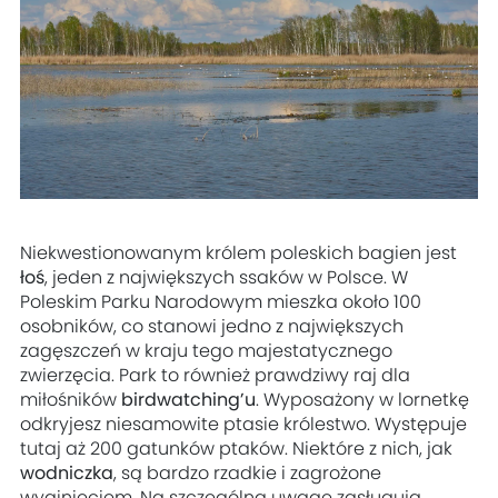
Niekwestionowanym królem poleskich bagien jest
łoś
, jeden z największych ssaków w Polsce. W
Poleskim Parku Narodowym mieszka około 100
osobników, co stanowi jedno z największych
zagęszczeń w kraju tego majestatycznego
zwierzęcia. Park to również prawdziwy raj dla
miłośników
birdwatching’u
. Wyposażony w lornetkę
odkryjesz niesamowite ptasie królestwo. Występuje
tutaj aż 200 gatunków ptaków. Niektóre z nich, jak
wodniczka
, są bardzo rzadkie i zagrożone
wyginięciem. Na szczególną uwagę zasługują