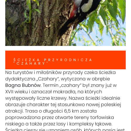
ŚCIEŻKA PRZYRODNICZA
"CZAHARY"
Na turystów i miłośników przyrody czeka ścieżka
dydaktyczna „Czahary“, wytyczona w obrębie
Bagna Bubnów
. Termin „czahary“ był znany już w
XVII wieku i oznaczał mokradła, na których
występowały liczne krzewy. Nazwa ścieżki idealnie
obrazuje charakter tej stosunkowo nowej poleskiej
atrakcji. Trasa o długości 6,5 km została
poprowadzona przez otwarte tereny torfowiska
niskiego a także przez lasy i kompleksy łąkowe.
Ścieżka cieszy się uznaniem osób, których pasją jest