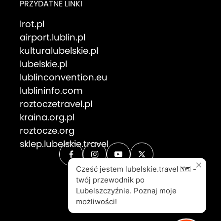
PRZYDATNE LINKI
lrot.pl
airport.lublin.pl
kulturalubelskie.pl
lubelskie.pl
lublinconvention.eu
lublininfo.com
roztoczetravel.pl
kraina.org.pl
roztocze.org
sklep.lubelskie.travel
×
Cześć jestem lubelskie.travel 🗺️ -
twój przewodnik po
Lubelszczyźnie. Poznaj moje
możliwości!