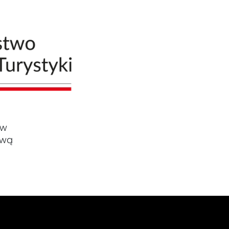
ów
ową