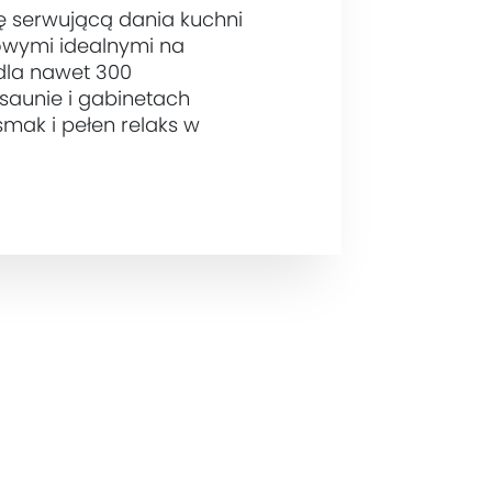
ę serwującą dania kuchni
towymi idealnymi na
dla nawet 300
 saunie i gabinetach
smak i pełen relaks w