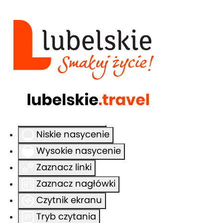
Ułatwienia dostępu
Odwróć kolory
Monochromatyczny
Ciemny kontrast
Jasny kontrast
Niskie nasycenie
Wysokie nasycenie
Zaznacz linki
Zaznacz nagłówki
Czytnik ekranu
Tryb czytania