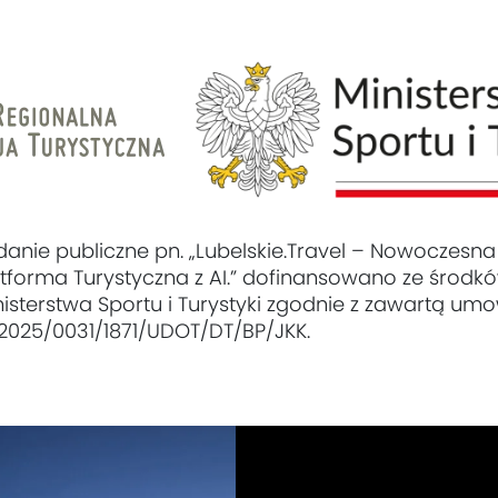
danie publiczne pn. „Lubelskie.Travel – Nowoczesna
atforma Turystyczna z AI.” dofinansowano ze środk
nisterstwa Sportu i Turystyki zgodnie z zawartą um
 2025/0031/1871/UDOT/DT/BP/JKK.