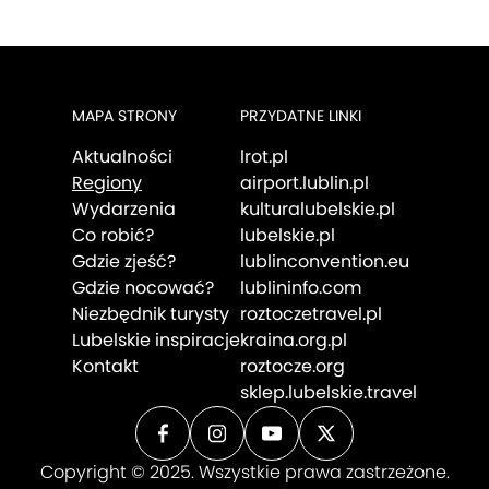
MAPA STRONY
PRZYDATNE LINKI
Aktualności
lrot.pl
Regiony
airport.lublin.pl
Wydarzenia
kulturalubelskie.pl
Co robić?
lubelskie.pl
Gdzie zjeść?
lublinconvention.eu
Gdzie nocować?
lublininfo.com
Niezbędnik turysty
roztoczetravel.pl
Lubelskie inspiracje
kraina.org.pl
Kontakt
roztocze.org
sklep.lubelskie.travel
Copyright © 2025. Wszystkie prawa zastrzeżone.