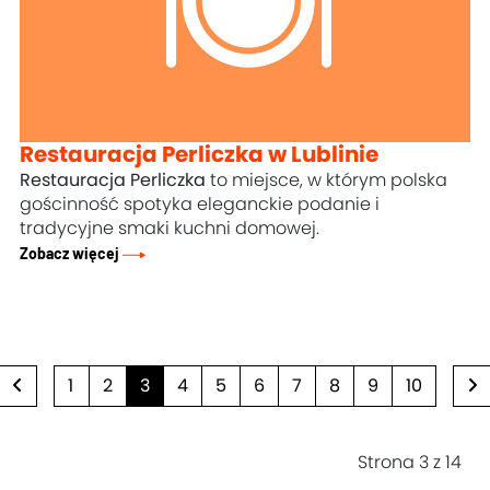
Restauracja Perliczka w Lublinie
Restauracja Perliczka
to miejsce, w którym polska
gościnność spotyka eleganckie podanie i
tradycyjne smaki kuchni domowej.
Zobacz więcej
1
2
3
4
5
6
7
8
9
10
Strona 3 z 14