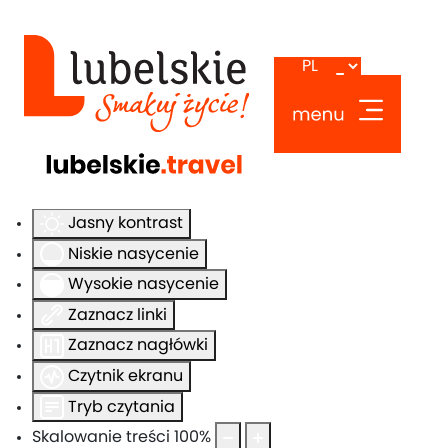
Ułatwienia dostępu
Odwróć kolory
Monochromatyczny
Ciemny kontrast
Jasny kontrast
Niskie nasycenie
Wysokie nasycenie
Zaznacz linki
Zaznacz nagłówki
Czytnik ekranu
Tryb czytania
Skalowanie treści
100
%