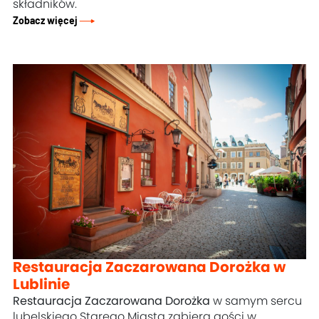
składników.
Zobacz więcej
Restauracja Zaczarowana Dorożka w
Lublinie
Restauracja Zaczarowana Dorożka
w samym sercu
lubelskiego Starego Miasta zabiera gości w