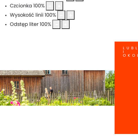
Czcionka
100
%
Wysokość linii
100
%
Odstęp liter
100
%
LUB
I
OKO