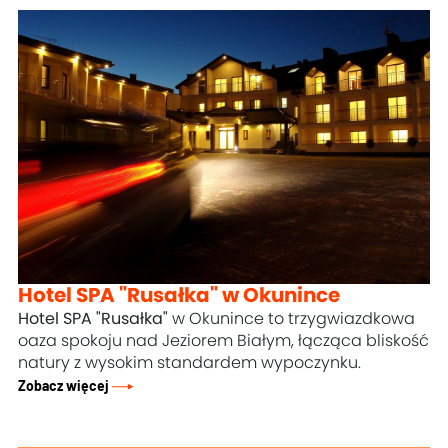
Hotel SPA "Rusałka" w Okunince
Hotel SPA "Rusałka"
w Okunince to trzygwiazdkowa
oaza spokoju nad Jeziorem Białym, łącząca bliskość
natury z wysokim standardem wypoczynku.
Zobacz więcej