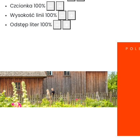
Czcionka
100
%
Wysokość linii
100
%
Odstęp liter
100
%
POL