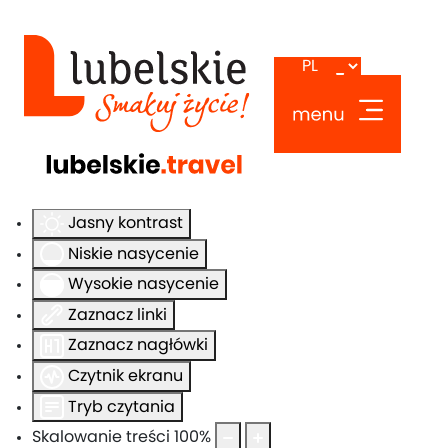
Ułatwienia dostępu
Odwróć kolory
Monochromatyczny
Ciemny kontrast
Jasny kontrast
Niskie nasycenie
Wysokie nasycenie
Zaznacz linki
Zaznacz nagłówki
Czytnik ekranu
Tryb czytania
Skalowanie treści
100
%