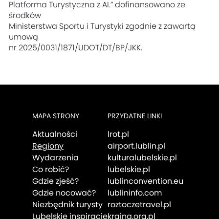
Platforma Turystyczna z AI.” dofinansowano ze
środków
Ministerstwa Sportu i Turystyki zgodnie z zawartą
umową
nr 2025/0031/1871/UDOT/DT/BP/JKK.
MAPA STRONY
PRZYDATNE LINKI
Aktualności
lrot.pl
Regiony
airport.lublin.pl
Wydarzenia
kulturalubelskie.pl
Co robić?
lubelskie.pl
Gdzie zjeść?
lublinconvention.eu
Gdzie nocować?
lublininfo.com
Niezbędnik turysty
roztoczetravel.pl
Lubelskie inspiracje
kraina.org.pl