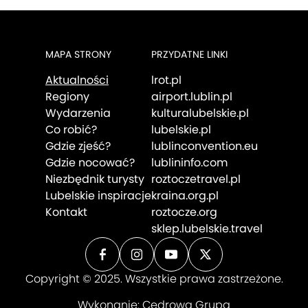
MAPA STRONY
PRZYDATNE LINKI
Aktualności
lrot.pl
Regiony
airport.lublin.pl
Wydarzenia
kulturalubelskie.pl
Co robić?
lubelskie.pl
Gdzie zjeść?
lublinconvention.eu
Gdzie nocować?
lublininfo.com
Niezbędnik turysty
roztoczetravel.pl
Lubelskie inspiracje
kraina.org.pl
Kontakt
roztocze.org
sklep.lubelskie.travel
Copyright © 2025. Wszystkie prawa zastrzeżone.
Wykonanie:
Cedrowa Grupa