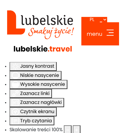
Ułatwienia dostępu
Odwróć kolory
Monochromatyczny
Ciemny kontrast
Jasny kontrast
Niskie nasycenie
Wysokie nasycenie
Zaznacz linki
Zaznacz nagłówki
Czytnik ekranu
Tryb czytania
Skalowanie treści
100
%