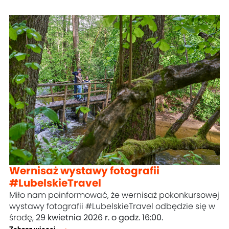
Wernisaż wystawy fotografii
#LubelskieTravel
Miło nam poinformować, że wernisaż pokonkursowej
wystawy fotografii #LubelskieTravel odbędzie się w
środę,
29 kwietnia 2026 r. o godz. 16:00.