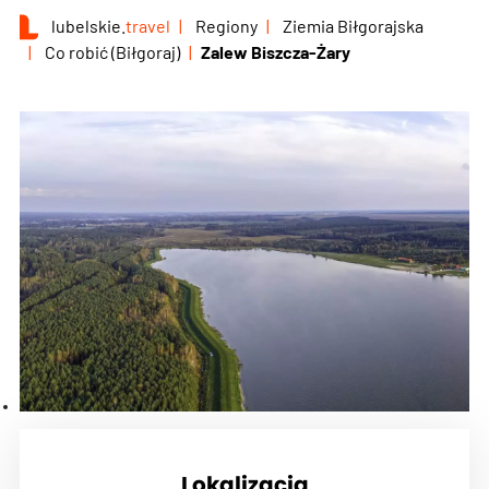
lubelskie.
travel
Regiony
Ziemia Biłgorajska
Co robić (Biłgoraj)
Zalew Biszcza-Żary
Lokalizacja