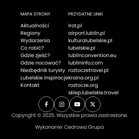
MAPA STRONY
PRZYDATNE LINKI
Aktualności
lrot.pl
Regiony
airport.lublin.pl
Wydarzenia
kulturalubelskie.pl
Co robić?
lubelskie.pl
Gdzie zjeść?
lublinconvention.eu
Gdzie nocować?
lublininfo.com
Niezbędnik turysty
roztoczetravel.pl
Lubelskie inspiracje
kraina.org.pl
Kontakt
roztocze.org
sklep.lubelskie.travel
Copyright © 2025. Wszystkie prawa zastrzeżone.
Wykonanie:
Cedrowa Grupa