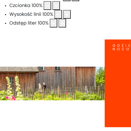
Czcionka
100
%
Wysokość linii
100
%
Odstęp liter
100
%
GDZI
NOC