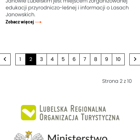
Janowie Lubelskim jest miejscem zorganizowanej
edukacji przyrodniczo-leśnej i informacji o Lasach
Janowskich.
Zobacz więcej
1
2
3
4
5
6
7
8
9
10
Strona 2 z 10