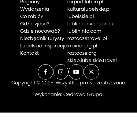
Regiony
airport.lublin.pl
Wydarzenia
kulturalubelskie.pl
Co robić?
lubelskie.pl
Gdzie zjeść?
lublinconvention.eu
Gdzie nocować?
lublininfo.com
Niezbędnik turysty
roztoczetravel.pl
Lubelskie inspiracje
kraina.org.pl
Kontakt
roztocze.org
sklep.lubelskie.travel
Copyright © 2025. Wszystkie prawa zastrzeżone.
Wykonanie:
Cedrowa Grupa