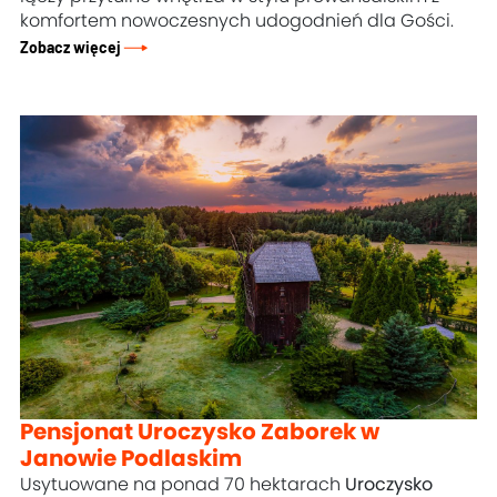
komfortem nowoczesnych udogodnień dla Gości.
Zobacz więcej
Pensjonat Uroczysko Zaborek w
Janowie Podlaskim
Usytuowane na ponad 70 hektarach
Uroczysko