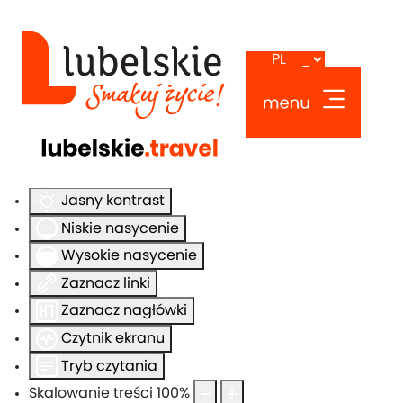
Ułatwienia dostępu
Odwróć kolory
Monochromatyczny
Ciemny kontrast
Jasny kontrast
Niskie nasycenie
Wysokie nasycenie
Zaznacz linki
Zaznacz nagłówki
Czytnik ekranu
Tryb czytania
Skalowanie treści
100
%